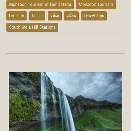
Monsoon Tourism in Tamil Nadu
Monsoon Tourism
tourism
travel
पर्यटन
पर्यटक
Travel Tips
South India Hill Stations