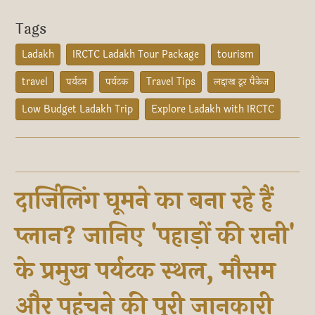
Tags
Ladakh
IRCTC Ladakh Tour Package
tourism
travel
पर्यटन
पर्यटक
Travel Tips
लद्दाख टूर पैकेज
Low Budget Ladakh Trip
Explore Ladakh with IRCTC
दार्जिलिंग घूमने का बना रहे हैं
प्लान? जानिए 'पहाड़ों की रानी'
के प्रमुख पर्यटक स्थल, मौसम
और पहुंचने की पूरी जानकारी