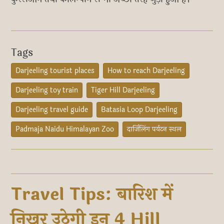
Tags
Darjeeling tourist places
How to reach Darjeeling
Darjeeling toy train
Tiger Hill Darjeeling
Darjeeling travel guide
Batasia Loop Darjeeling
Padmaja Naidu Himalayan Zoo
दार्जिलिंग पर्यटन स्थल
Travel Tips: बारिश में
निखर उठेगी इन 4 Hill