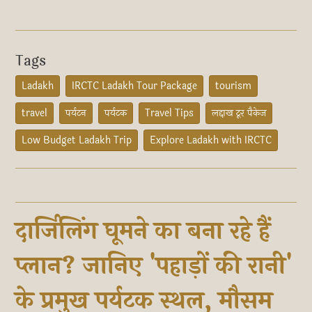
Tags
Ladakh
IRCTC Ladakh Tour Package
tourism
travel
पर्यटन
पर्यटक
Travel Tips
लद्दाख टूर पैकेज
Low Budget Ladakh Trip
Explore Ladakh with IRCTC
दार्जिलिंग घूमने का बना रहे हैं
प्लान? जानिए 'पहाड़ों की रानी'
के प्रमुख पर्यटक स्थल, मौसम