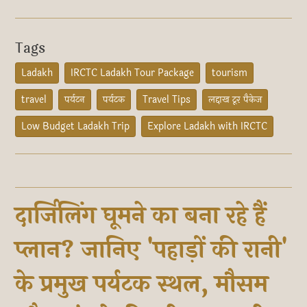
Tags
Ladakh
IRCTC Ladakh Tour Package
tourism
travel
पर्यटन
पर्यटक
Travel Tips
लद्दाख टूर पैकेज
Low Budget Ladakh Trip
Explore Ladakh with IRCTC
दार्जिलिंग घूमने का बना रहे हैं
प्लान? जानिए 'पहाड़ों की रानी'
के प्रमुख पर्यटक स्थल, मौसम