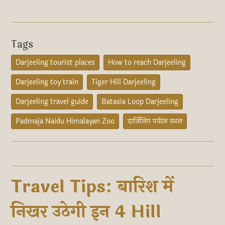
Tags
Darjeeling tourist places
How to reach Darjeeling
Darjeeling toy train
Tiger Hill Darjeeling
Darjeeling travel guide
Batasia Loop Darjeeling
Padmaja Naidu Himalayan Zoo
दार्जिलिंग पर्यटन स्थल
Travel Tips: बारिश में
निखर उठेगी इन 4 Hill