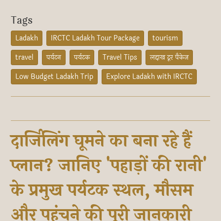
Tags
Ladakh
IRCTC Ladakh Tour Package
tourism
travel
पर्यटन
पर्यटक
Travel Tips
लद्दाख टूर पैकेज
Low Budget Ladakh Trip
Explore Ladakh with IRCTC
दार्जिलिंग घूमने का बना रहे हैं
प्लान? जानिए 'पहाड़ों की रानी'
के प्रमुख पर्यटक स्थल, मौसम
और पहुंचने की पूरी जानकारी