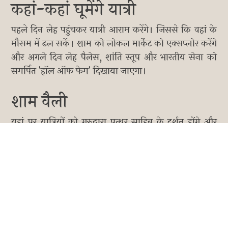
कहां-कहां घूमेंगे यात्री
पहले दिन लेह पहुंचकर यात्री आराम करेंगे। जिससे कि वहां के
मौसम में ढल सकें। शाम को लोकल मार्केट को एक्सप्लोर करेंगे
और अगले दिन लेह पैलेस, शांति स्तूप और भारतीय सेना को
समर्पित 'हॉल ऑफ फेम' दिखाया जाएगा।
शाम वैली
यहां पर यात्रियों को गुरुद्वारा पत्थर साहिब के दर्शन होंगे और
आप 'मैग्नेटिक हिल' के उस रहस्यमयी खिंचाव को स्वयं महसूस
कर सकेंगे।
नुब्रा वैली
यात्रा के तीसरे दिन आपको दीक्षित और हुंडर गांव ले जाया
जाएगा। यहां आप अपने खर्च पर ऊंट की सवारी का लुत्फ ले