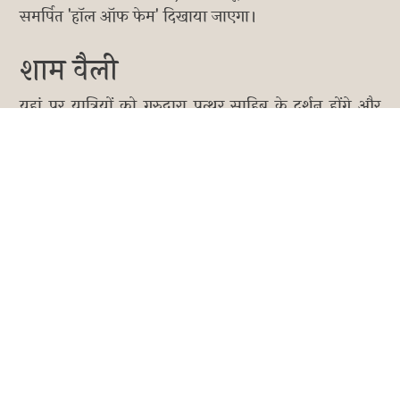
समर्पित 'हॉल ऑफ फेम' दिखाया जाएगा।
शाम वैली
यहां पर यात्रियों को गुरुद्वारा पत्थर साहिब के दर्शन होंगे और
आप 'मैग्नेटिक हिल' के उस रहस्यमयी खिंचाव को स्वयं महसूस
कर सकेंगे।
नुब्रा वैली
यात्रा के तीसरे दिन आपको दीक्षित और हुंडर गांव ले जाया
जाएगा। यहां आप अपने खर्च पर ऊंट की सवारी का लुत्फ ले
सकते हैं।
तुरतुक
वहीं यात्रा के चौथे दिन भारत के सबसे उत्तरी कोने में बसे तुरतुक