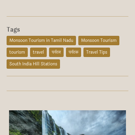
Tags
Monsoon Tourism in Tamil Nadu
Monsoon Tourism
tourism
travel
पर्यटन
पर्यटक
Travel Tips
South India Hill Stations