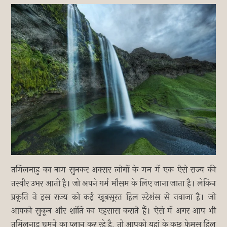
तमिलनाडु का नाम सुनकर अक्सर लोगों के मन में एक ऐसे राज्य की
तस्वीर उभर आती है। जो अपने गर्म मौसम के लिए जाना जाता है। लेकिन
प्रकृति ने इस राज्य को कई खूबसूरत हिल स्टेशंस से नवाजा है। जो
आपको सुकून और शांति का एहसास कराते हैं। ऐसे में अगर आप भी
तमिलनाडु घूमने का प्लान कर रहे है, तो आपको यहां के कुछ फेमस हिल