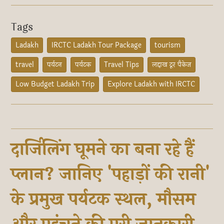
Tags
Ladakh
IRCTC Ladakh Tour Package
tourism
travel
पर्यटन
पर्यटक
Travel Tips
लद्दाख टूर पैकेज
Low Budget Ladakh Trip
Explore Ladakh with IRCTC
दार्जिलिंग घूमने का बना रहे हैं
प्लान? जानिए 'पहाड़ों की रानी'
के प्रमुख पर्यटक स्थल, मौसम