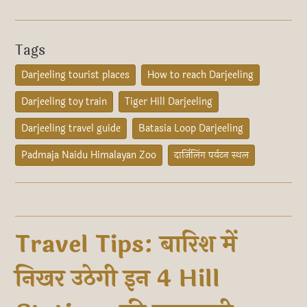
Tags
Darjeeling tourist places
How to reach Darjeeling
Darjeeling toy train
Tiger Hill Darjeeling
Darjeeling travel guide
Batasia Loop Darjeeling
Padmaja Naidu Himalayan Zoo
दार्जिलिंग पर्यटन स्थल
Travel Tips: बारिश में
निखर उठेगी इन 4 Hill