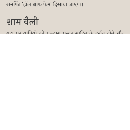
समर्पित 'हॉल ऑफ फेम' दिखाया जाएगा।
शाम वैली
यहां पर यात्रियों को गुरुद्वारा पत्थर साहिब के दर्शन होंगे और
आप 'मैग्नेटिक हिल' के उस रहस्यमयी खिंचाव को स्वयं महसूस
कर सकेंगे।
नुब्रा वैली
यात्रा के तीसरे दिन आपको दीक्षित और हुंडर गांव ले जाया
जाएगा। यहां आप अपने खर्च पर ऊंट की सवारी का लुत्फ ले
सकते हैं।
तुरतुक
वहीं यात्रा के चौथे दिन भारत के सबसे उत्तरी कोने में बसे तुरतुक