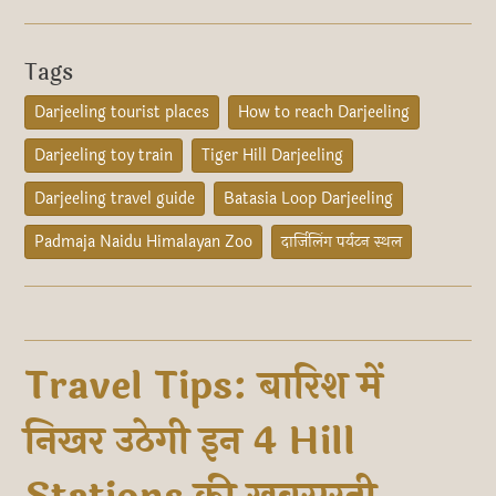
Tags
Darjeeling tourist places
How to reach Darjeeling
Darjeeling toy train
Tiger Hill Darjeeling
Darjeeling travel guide
Batasia Loop Darjeeling
Padmaja Naidu Himalayan Zoo
दार्जिलिंग पर्यटन स्थल
Travel Tips: बारिश में
निखर उठेगी इन 4 Hill