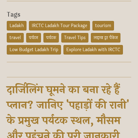
Tags
Ladakh
IRCTC Ladakh Tour Package
tourism
travel
पर्यटन
पर्यटक
Travel Tips
लद्दाख टूर पैकेज
Low Budget Ladakh Trip
Explore Ladakh with IRCTC
दार्जिलिंग घूमने का बना रहे हैं
प्लान? जानिए 'पहाड़ों की रानी'
के प्रमुख पर्यटक स्थल, मौसम
और पहुंचने की पूरी जानकारी