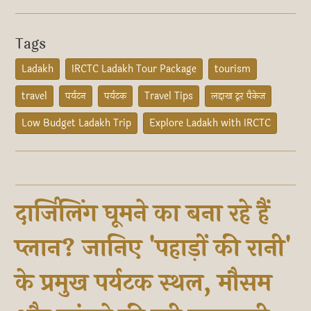
Tags
Ladakh
IRCTC Ladakh Tour Package
tourism
travel
पर्यटन
पर्यटक
Travel Tips
लद्दाख टूर पैकेज
Low Budget Ladakh Trip
Explore Ladakh with IRCTC
दार्जिलिंग घूमने का बना रहे हैं
प्लान? जानिए 'पहाड़ों की रानी'
के प्रमुख पर्यटक स्थल, मौसम