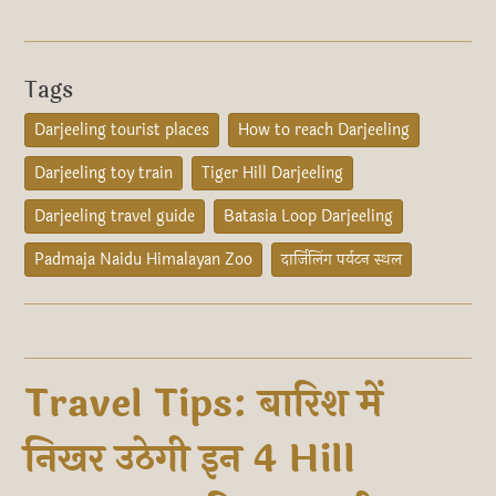
Tags
Darjeeling tourist places
How to reach Darjeeling
Darjeeling toy train
Tiger Hill Darjeeling
Darjeeling travel guide
Batasia Loop Darjeeling
Padmaja Naidu Himalayan Zoo
दार्जिलिंग पर्यटन स्थल
Travel Tips: बारिश में
निखर उठेगी इन 4 Hill