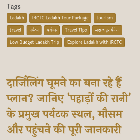
Tags
Ladakh
IRCTC Ladakh Tour Package
tourism
travel
पर्यटन
पर्यटक
Travel Tips
लद्दाख टूर पैकेज
Low Budget Ladakh Trip
Explore Ladakh with IRCTC
दार्जिलिंग घूमने का बना रहे हैं
प्लान? जानिए 'पहाड़ों की रानी'
के प्रमुख पर्यटक स्थल, मौसम
और पहुंचने की पूरी जानकारी