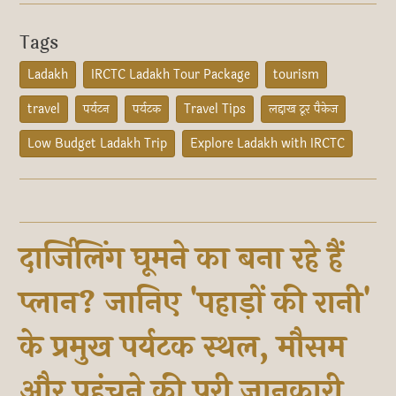
Tags
Ladakh
IRCTC Ladakh Tour Package
tourism
travel
पर्यटन
पर्यटक
Travel Tips
लद्दाख टूर पैकेज
Low Budget Ladakh Trip
Explore Ladakh with IRCTC
दार्जिलिंग घूमने का बना रहे हैं
प्लान? जानिए 'पहाड़ों की रानी'
के प्रमुख पर्यटक स्थल, मौसम
और पहुंचने की पूरी जानकारी