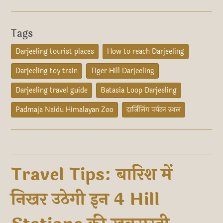
Tags
Darjeeling tourist places
How to reach Darjeeling
Darjeeling toy train
Tiger Hill Darjeeling
Darjeeling travel guide
Batasia Loop Darjeeling
Padmaja Naidu Himalayan Zoo
दार्जिलिंग पर्यटन स्थल
Travel Tips: बारिश में
निखर उठेगी इन 4 Hill